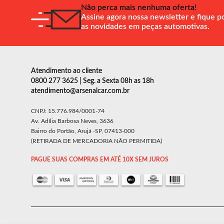
Não perca mais nenhuma oferta!
Assine agora nossa newsletter e fique p
as novidades em peças automotivas.
Atendimento ao cliente
0800 277 3625 | Seg. a Sexta 08h as 18h
atendimento@arsenalcar.com.br
CNPJ: 15.776.984/0001-74
Av. Adília Barbosa Neves, 3636
Bairro do Portão, Arujá -SP, 07413-000
(RETIRADA DE MERCADORIA NÃO PERMITIDA)
PAGUE SUAS COMPRAS EM ATÉ 10X SEM JUROS