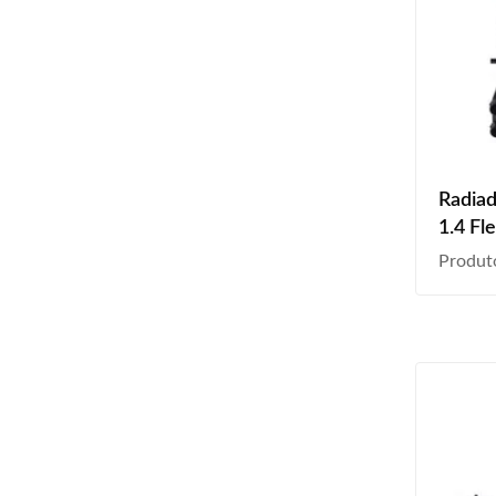
Radiad
1.4 Fl
Produt