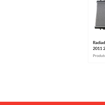
Radiad
2011 2
Autom
Produt