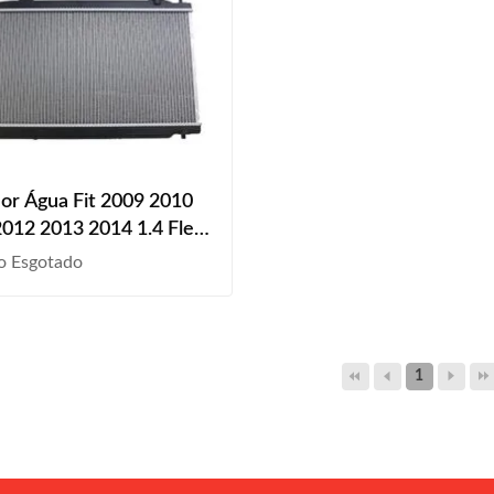
or Água Fit 2009 2010
012 2013 2014 1.4 Flex
ático
o Esgotado
1