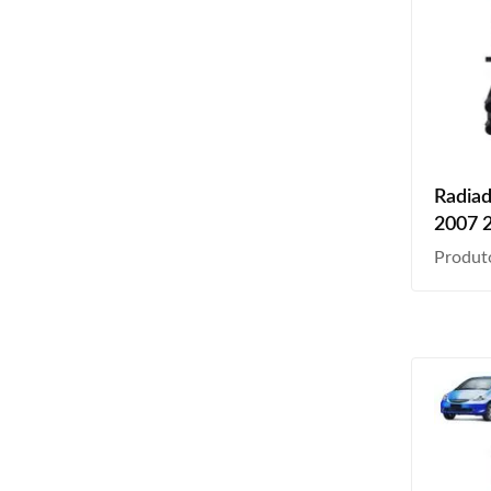
Radiad
2007 2
Manua
Produt