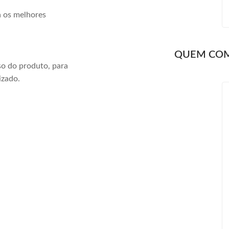
a os melhores
QUEM CO
o do produto, para
izado.