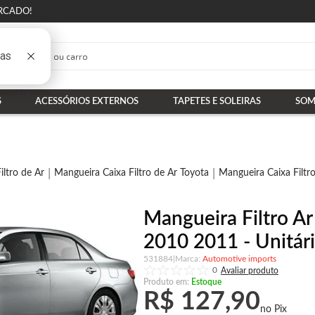
RCADO!
S
ACESSÓRIOS EXTERNOS
TAPETES E SOLEIRAS
SOM
iltro de Ar
Mangueira Caixa Filtro de Ar Toyota
Mangueira Caixa Filtr
Mangueira Filtro Ar
2010 2011 - Unitár
531884
|
Automotive imports
0
Produto em:
Estoque
R$ 127,90