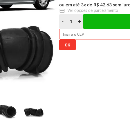
3
x
R$ 42,63
Ver opções de parcelamento