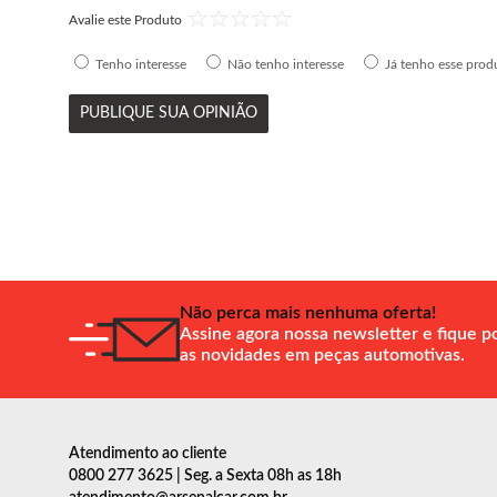
Avalie este Produto
Tenho interesse
Não tenho interesse
Já tenho esse prod
PUBLIQUE SUA OPINIÃO
Não perca mais nenhuma oferta!
Assine agora nossa newsletter e fique p
as novidades em peças automotivas.
Atendimento ao cliente
0800 277 3625 | Seg. a Sexta 08h as 18h