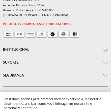
CNPJ: 15.776.984/0001-74
Av. Adília Barbosa Neves, 3636
Bairro do Portão, Arujá -SP, 07413-000
(RETIRADA DE MERCADORIA NÃO PERMITIDA)
PAGUE SUAS COMPRAS EM ATÉ 10X SEM JUROS
INSTITUCIONAL
SUPORTE
SEGURANÇA
Utilizamos cookies para oferecer melhor experiência, melhorar o
© Arsenal Car. Todos os direitos reservados.
desempenho, analizar como você interage em nosso site e
Proibida reprodução total ou parcial. Preços e estoque sujeito a alterações sem
personalizar conteúdo.
aviso prévio.