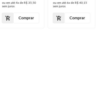
ou em até
4x
de
R$ 35,50
ou em até
6x
de
R$ 40,15
ou em
Mil
sem juros
sem juros
sem j
Comprar
Comprar