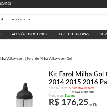
RCADO!
S
ACESSÓRIOS EXTERNOS
TAPETES E SOLEIRAS
SOM
Milha Volkswagen
Farol de Milha Volkswagen Gol
Kit Farol Milha Go
2014 2015 2016 Pa
535656
|
Automotive imports
0
Produto em:
Estoque
R$ 176,25