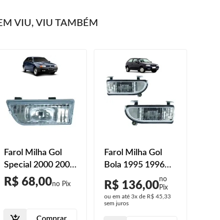
M VIU, VIU TAMBÉM
Farol Milha Gol
Farol Milha Gol
Far
Special 2000 2001
Bola 1995 1996
200
2002 Lente
1997 1998 Lente
200
R$ 68,00
R$
R$ 136,00
Acrilíco
Acrilíco Preto
201
ou em até
3x
de
R$ 45,33
sem juros
Comprar