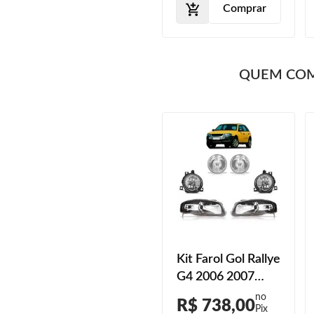
Comprar
Comprar
QUEM CO
Farol Milha Gol G5
Kit Farol Gol Rallye
2008 2009 2010
G4 2006 2007
2011 2012 2013
2008 2009 2010
R$ 39,00
R$ 738,00
Lente Lisa Vidro
Máscara Negra