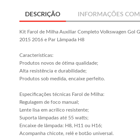
DESCRIÇÃO
INFORMAÇÕES COM
Kit Farol de Milha Auxiliar Completo Volkswagen Gol
2015 2016 e Par Lâmpada H8
Características:
Produtos novos de ótima qualidade;
Alta resistência e durabilidade;
Produtos sob medida, encaixe perfeito.
Especificações técnicas Farol de Milha:
Farol Milha Gol G4
Kit Farol Milha Gol
Regulagem de foco manual;
2006 2007 2008
2013 2014 2015
Lente lisa em acrílico resistente;
2009 2010 2011
2016 Moldura
R$ 59,00
R$ 277,00
Suporta lâmpadas até 55 watts;
2012 2013 2014
Milha Com Friso
ou em até
7x
de
R$ 39,57
Encaixe de lâmpada: H8, H11 ou H16;
Cromado
sem juros
Acompanha chicote, relê e botão universal.
Comprar