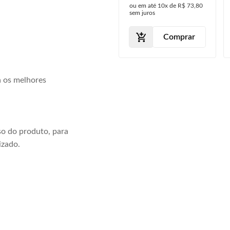
ou em até
10x
de
R$ 73,80
Farol Milha
sem juros
Comprar
Comprar
a os melhores
o do produto, para
izado.