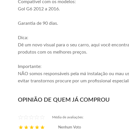
Compatível com os modelos:
ou em até
2x
de
R$ 37,00
ou em até
5x
de
R$ 37,00
sem juros
Milha
sem juros
Gol G6 2012 a 2016.
Comprar
Comprar
Garantia de 90 dias.
Dica:
Dê um novo visual para o seu carro, aqui você encontr
produtos com os melhores preços.
Importante:
NÃO somos responsáveis pela má instalação ou mau us
evitar transtornos procure por um profissional especial
OPINIÃO DE QUEM JÁ COMPROU
Média de avaliações:
Nenhum Voto