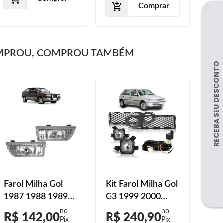
Comprar
MPROU, COMPROU TAMBÉM
Farol Milha Gol
Kit Farol Milha Gol
Kit 
1987 1988 1989
G3 1999 2000
G6 
1990 1991 1992
2001 2002 Fase 1
201
R$ 142,00
R$ 240,90
R$
1993 1994 1994
Uni