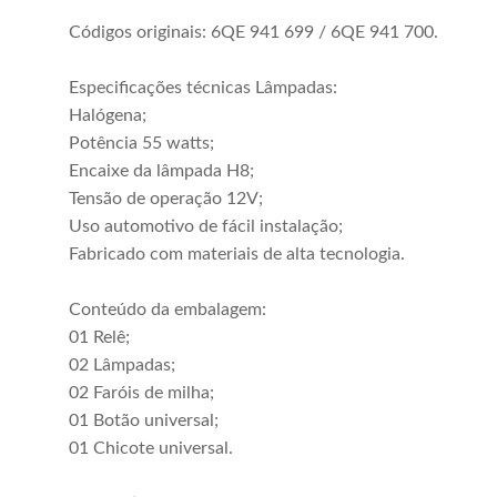
Comprar
Códigos originais: 6QE 941 699 / 6QE 941 700.
Especificações técnicas Lâmpadas:
Halógena;
Potência 55 watts;
Encaixe da lâmpada H8;
Tensão de operação 12V;
Uso automotivo de fácil instalação;
Fabricado com materiais de alta tecnologia.
Conteúdo da embalagem:
01 Relê;
02 Lâmpadas;
02 Faróis de milha;
Kit Farol Milha Gol
Farol Milha Gol
01 Botão universal;
G6 2013 2014
1999 2000 2001
01 Chicote universal.
2015 2016 Botão
2002 2003 2004
R$ 74,00
R$ 185,00
Universal Moldura
2005