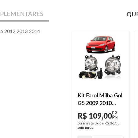
PLEMENTARES
QUE
 G6 2012 2013 2014
Farol Milha Gol
Kit Farol Milha Gol
1987 1988 1989
G5 2009 2010
1990 1991 1992
2011 2012 Botão
R$ 142,00
R$ 109,00
1993 1994 1994
Universal Sem
ou em até
4x
de
R$ 35,50
ou em até
3x
de
R$ 36,33
Grade
sem juros
sem juros