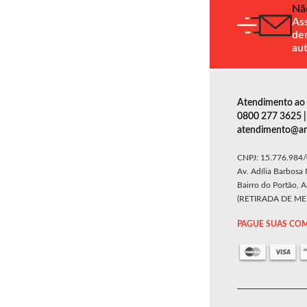
Nã
Ass
de
au
Atendimento ao 
0800 277 3625 | 
atendimento@ars
CNPJ: 15.776.984
Av. Adília Barbosa
Bairro do Portão, 
(RETIRADA DE M
PAGUE SUAS COM