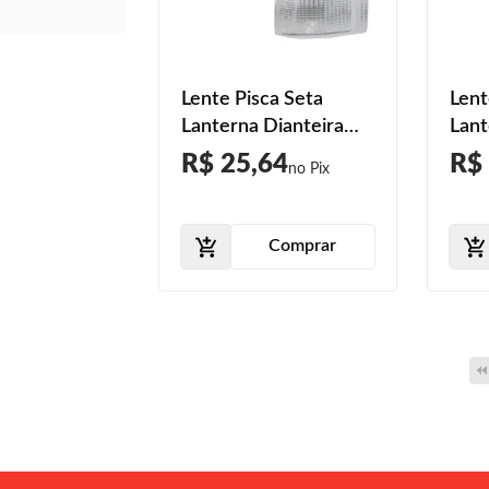
Lente Pisca Seta
Lent
Lanterna Dianteira
Lant
Prêmio 1984 1985
Prê
R$ 25,64
R$
1986 1987 1988 1989
198
1990 Cristal Lente
199
Estriada Acrílico
Estr
Comprar