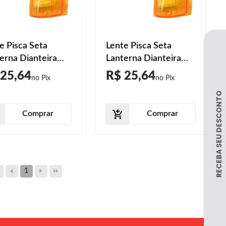
e Pisca Seta
Lente Pisca Seta
erna Dianteira
Lanterna Dianteira
mio 1984 1985
Uno 1984 1985 1986
 25,64
R$ 25,64
6 1987 1988 1989
1987 1988 1989 1990
0 Âmbar Lente
Âmbar Lente Estriada
iada Acrílico
Acrílico
Comprar
Comprar
1