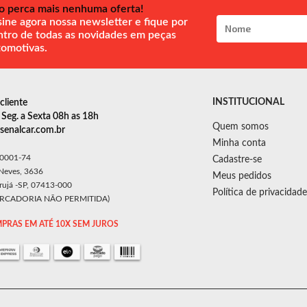
o perca mais nenhuma oferta!
ine agora nossa newsletter e fique por
ntro de todas as novidades em peças
tomotivas.
INSTITUCIONAL
cliente
Seg. a Sexta 08h as 18h
Quem somos
enalcar.com.br
Minha conta
/0001-74
Cadastre-se
 Neves, 3636
Meus pedidos
Arujá -SP, 07413-000
Política de privacidade
ERCADORIA NÃO PERMITIDA)
PRAS EM ATÉ 10X SEM JUROS