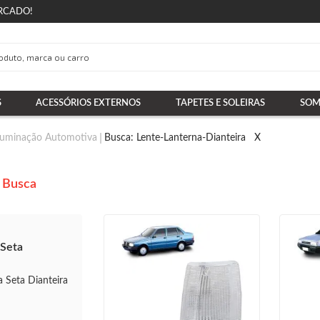
RCADO!
S
ACESSÓRIOS EXTERNOS
TAPETES E SOLEIRAS
SOM
luminação Automotiva
Busca: Lente-Lanterna-Dianteira
X
 Busca
 Seta
a Seta Dianteira