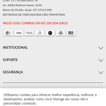
CNPJ: 15.776.984/0001-74
Av. Adília Barbosa Neves, 3636
Bairro do Portão, Arujá -SP, 07413-000
(RETIRADA DE MERCADORIA NÃO PERMITIDA)
PAGUE SUAS COMPRAS EM ATÉ 10X SEM JUROS
INSTITUCIONAL
SUPORTE
SEGURANÇA
Utilizamos cookies para oferecer melhor experiência, melhorar o
© Arsenal Car. Todos os direitos reservados.
desempenho, analizar como você interage em nosso site e
Proibida reprodução total ou parcial. Preços e estoque sujeito a alterações sem
personalizar conteúdo.