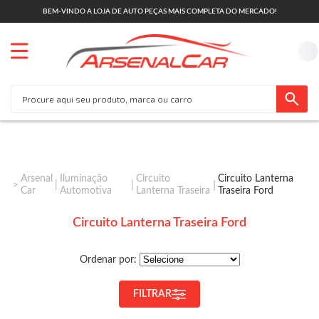
BEM-VINDO A LOJA DE AUTO PEÇAS MAIS COMPLETA DO MERCADO!
Arsenal
Iluminação
Circuito
Circuito Lanterna
Car
Automotiva
Lanterna Traseira
Traseira Ford
Circuito Lanterna Traseira Ford
Ordenar por:
FILTRAR