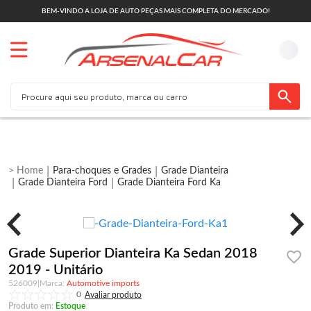
BEM-VINDO A LOJA DE AUTO PEÇAS MAIS COMPLETA DO MERCADO!
Para-choques e Grades
Grade Dianteira
Grade Dianteira Ford
Grade Dianteira Ford Ka
Grade Superior Dianteira Ka Sedan 2018
2019 - Unitário
526009
|
Automotive imports
0
Produto em:
Estoque