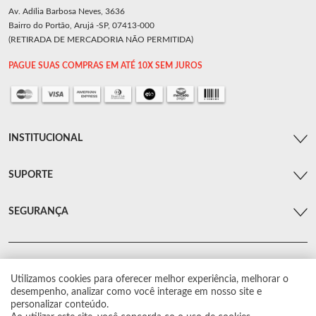
Av. Adília Barbosa Neves, 3636
Bairro do Portão, Arujá -SP, 07413-000
(RETIRADA DE MERCADORIA NÃO PERMITIDA)
PAGUE SUAS COMPRAS EM ATÉ 10X SEM JUROS
INSTITUCIONAL
SUPORTE
SEGURANÇA
Utilizamos cookies para oferecer melhor experiência, melhorar o
© Arsenal Car. Todos os direitos reservados.
desempenho, analizar como você interage em nosso site e
Proibida reprodução total ou parcial. Preços e estoque sujeito a alterações sem
personalizar conteúdo.
aviso prévio.