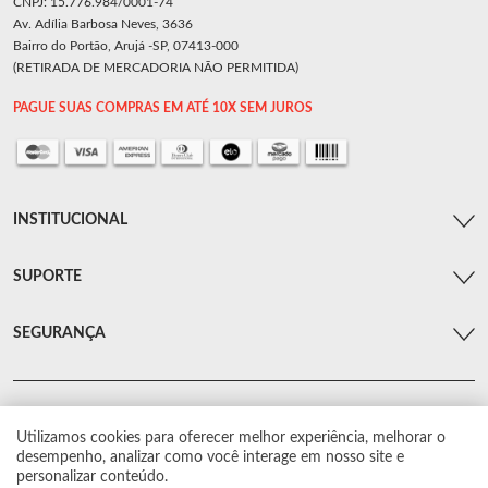
CNPJ: 15.776.984/0001-74
Av. Adília Barbosa Neves, 3636
Bairro do Portão, Arujá -SP, 07413-000
(RETIRADA DE MERCADORIA NÃO PERMITIDA)
PAGUE SUAS COMPRAS EM ATÉ 10X SEM JUROS
INSTITUCIONAL
SUPORTE
SEGURANÇA
Utilizamos cookies para oferecer melhor experiência, melhorar o
© Arsenal Car. Todos os direitos reservados.
desempenho, analizar como você interage em nosso site e
Proibida reprodução total ou parcial. Preços e estoque sujeito a alterações sem
personalizar conteúdo.