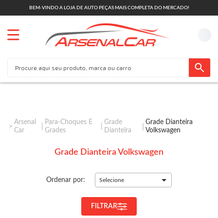
BEM-VINDO A LOJA DE AUTO PEÇAS MAIS COMPLETA DO MERCADO!
Arsenal
Para-Choques E
Grade
Grade Dianteira
Car
Grades
Dianteira
Volkswagen
Grade Dianteira Volkswagen
Ordenar por:
Selecione
FILTRAR