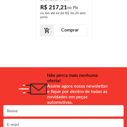
R$ 217,21
ou em até
6x
de
R$ 36,20
sem
juros
Comprar
Não perca mais nenhuma
oferta!
Assine agora nossa newsletter
e fique por dentro de todas as
novidades em peças
automotivas.