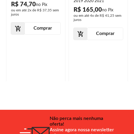
2019 2020 2021
R$ 74,70
R$ 165,00
ou em até
2x
de
R$ 37,35
sem
juros
ou em até
4x
de
R$ 41,25
sem
juros
Comprar
Comprar
Não perca mais nenhuma
oferta!
Assine agora nossa newsletter