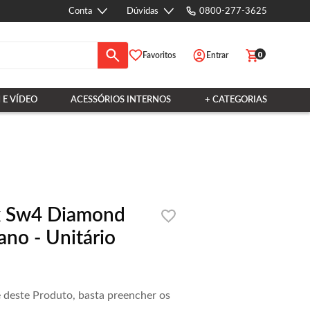
Conta
Dúvidas
0800-277-3625
0
Favoritos
Entrar
 E VÍDEO
ACESSÓRIOS INTERNOS
+ CATEGORIAS
ux Sw4 Diamond
ano - Unitário
e deste Produto, basta preencher os