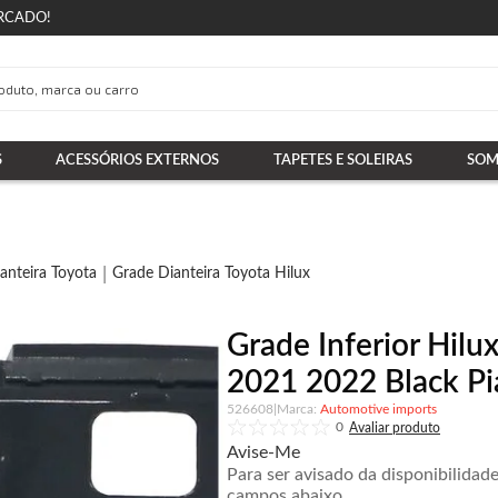
RCADO!
S
ACESSÓRIOS EXTERNOS
TAPETES E SOLEIRAS
SOM
anteira Toyota
Grade Dianteira Toyota Hilux
Grade Inferior Hil
2021 2022 Black Pi
526608
|
Automotive imports
0
Avise-Me
Para ser avisado da disponibilidad
campos abaixo.