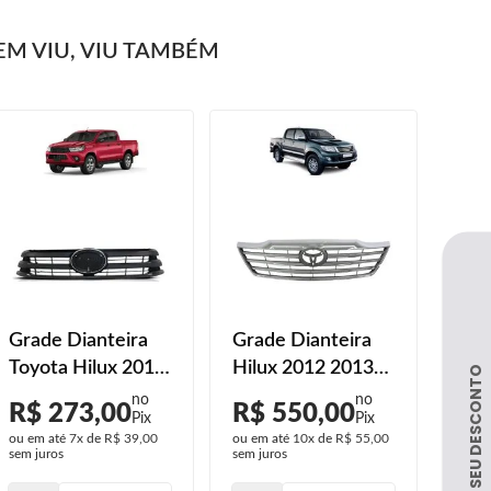
M VIU, VIU TAMBÉM
Grade Dianteira
Grade Dianteira
Grad
Toyota Hilux 2016
Hilux 2012 2013
Par
2017 Preta Com
2014 2015 Com
Dia
R$ 273,00
R$ 550,00
R$
Friso
Friso Cromado
SRV
ou em até
7x
de
R$ 39,00
ou em até
10x
de
R$ 55,00
ou em
201
sem juros
sem juros
sem j