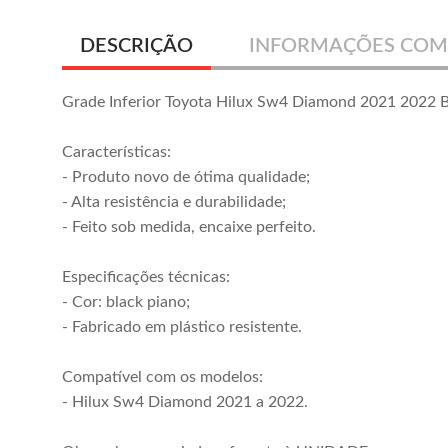
DESCRIÇÃO
INFORMAÇÕES COM
Grade Inferior Toyota Hilux Sw4 Diamond 2021 2022 B
Características:
- Produto novo de ótima qualidade;
- Alta resistência e durabilidade;
- Feito sob medida, encaixe perfeito.
Especificações técnicas:
- Cor: black piano;
Grade Inferior
Grade Central
- Fabricado em plástico resistente.
Parachoque
Hilux Sw4
Dianteiro Hilux SR
Diamond 2021
R$ 125,00
R$ 550,00
Compatível com os modelos:
SRV 2012 2013
2022 Black Piano
ou em até
3x
de
R$ 41,66
ou em até
10x
de
R$ 55,00
- Hilux Sw4 Diamond 2021 a 2022.
2014 2015
sem juros
sem juros