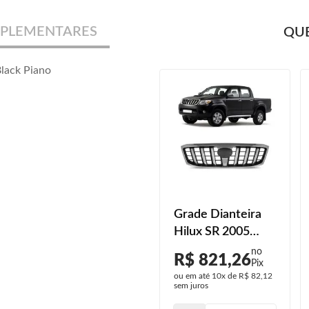
PLEMENTARES
QUE
lack Piano
Grade Dianteira
Grade Dianteira
Toyota Hilux Srv
Hilux SR 2005
2012 2013 2014
2006 2007 2008
R$ 415,00
R$ 821,26
2015
Cromado
ou em até
10x
de
R$ 41,50
ou em até
10x
de
R$ 82,12
sem juros
sem juros