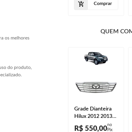
Comprar
Comprar
QUEM CO
ra os melhores
uso do produto,
ecializado.
Grade Dianteira
Hilux 2012 2013
2014 2015 Com
R$ 550,00
Friso Cromado