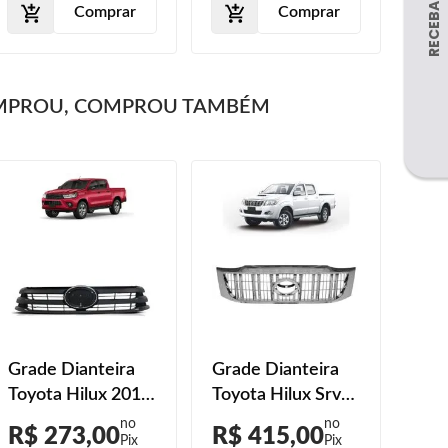
Comprar
Comprar
MPROU, COMPROU TAMBÉM
Grade Dianteira
Grade Dianteira
Toyota Hilux 2016
Toyota Hilux Srv
2017 Preta Com
2012 2013 2014
R$ 273,00
R$ 415,00
Friso
2015