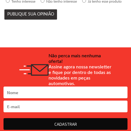
Tenho interesse
Não tenho interesse
Já tenho esse produto
PUBLIQUE SUA OPINIÃO
Não perca mais nenhuma
oferta!
Assine agora nossa newsletter
e fique por dentro de todas as
novidades em peças
automotivas.
CADASTRAR