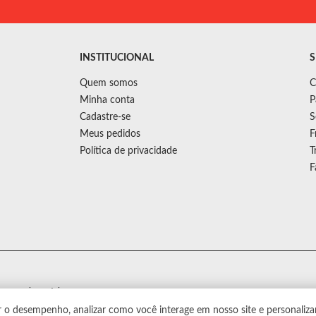
INSTITUCIONAL
S
Quem somos
C
Minha conta
P
Cadastre-se
S
Meus pedidos
F
Política de privacidade
T
F
s sem aviso prévio.
r o desempenho, analizar como você interage em nosso site e personaliza