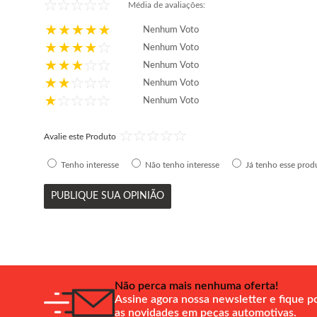
Média de avaliações:
Nenhum Voto
Nenhum Voto
Nenhum Voto
Nenhum Voto
Nenhum Voto
Avalie este Produto
Tenho interesse
Não tenho interesse
Já tenho esse prod
PUBLIQUE SUA OPINIÃO
Não perca mais nenhuma oferta!
Assine agora nossa newsletter e fique p
as novidades em peças automotivas.