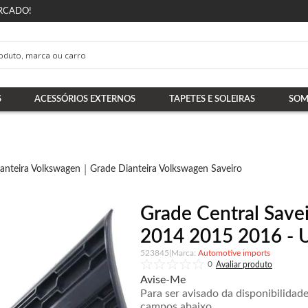
RCADO!
S
ACESSÓRIOS EXTERNOS
TAPETES E SOLEIRAS
SOM
anteira Volkswagen
Grade Dianteira Volkswagen Saveiro
Grade Central Save
2014 2015 2016 - U
523845
|
Automotive imports
0
Avise-Me
Para ser avisado da disponibilidad
campos abaixo.