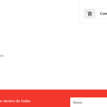
Com
uto
or dentro de todas