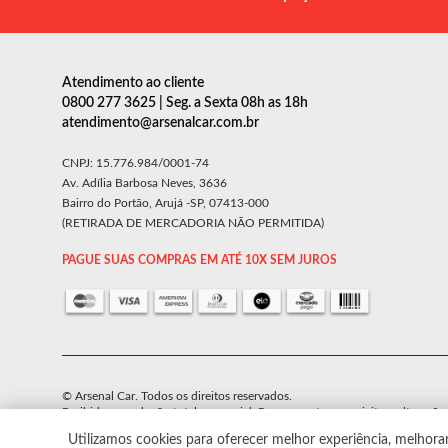
Atendimento ao cliente
0800 277 3625 | Seg. a Sexta 08h as 18h
atendimento@arsenalcar.com.br
CNPJ: 15.776.984/0001-74
Av. Adília Barbosa Neves, 3636
Bairro do Portão, Arujá -SP, 07413-000
(RETIRADA DE MERCADORIA NÃO PERMITIDA)
PAGUE SUAS COMPRAS EM ATÉ 10X SEM JUROS
© Arsenal Car. Todos os direitos reservados.
Proibida reprodução total ou parcial. Preços e estoque sujeito a alteraçõe
Utilizamos cookies para oferecer melhor experiência, melhora