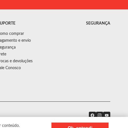
UPORTE
SEGURANÇA
omo comprar
agamento e envio
egurança
rete
rocas e devoluções
ale Conosco
r conteúdo.
Precisa de ajuda?