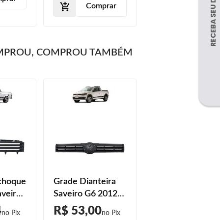
Comprar
MPROU, COMPROU TAMBÉM
choque
Grade Dianteira
aveiro
Saveiro G6 2012
1989
2013 2014 2015
4
R$ 53,00
2016 Preto