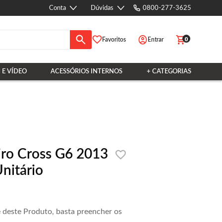
Conta
Dúvidas
0800-277-3625
0
Favoritos
Entrar
 E VÍDEO
ACESSÓRIOS INTERNOS
+ CATEGORIAS
iro Cross G6 2013
nitário
e deste Produto, basta preencher os