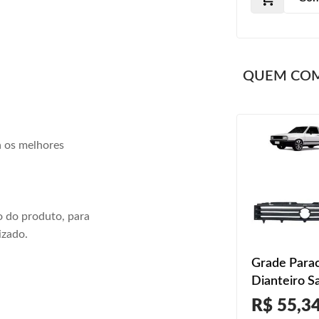
QUEM CO
a os melhores
 do produto, para
izado.
Grade Para
Dianteiro S
1987 1988 
R$ 55,3
1990