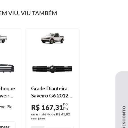
M VIU, VIU TAMBÉM
choque
Grade Dianteira
aveiro
Saveiro G6 2012
1989
2013 2014 2015
4
R$ 167,31
2016 Black Piano
ou em até
4x
de
R$ 41,82
sem juros
prar