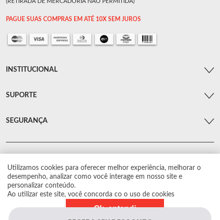
(RETIRADA DE MERCADORIA NÃO PERMITIDA)
PAGUE SUAS COMPRAS EM ATÉ 10X SEM JUROS
INSTITUCIONAL
SUPORTE
SEGURANÇA
Utilizamos cookies para oferecer melhor experiência, melhorar o
© Arsenal Car. Todos os direitos reservados.
desempenho, analizar como você interage em nosso site e
Proibida reprodução total ou parcial. Preços e estoque sujeito a alterações sem
personalizar conteúdo.
aviso prévio.
Ao utilizar este site, você concorda co o uso de cookies
Ok, entendi