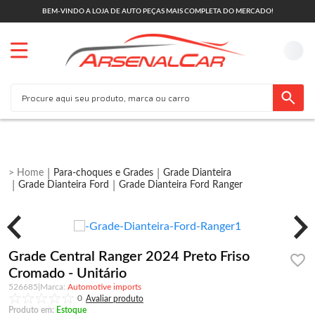
BEM-VINDO A LOJA DE AUTO PEÇAS MAIS COMPLETA DO MERCADO!
Para-choques e Grades
Grade Dianteira
Grade Dianteira Ford
Grade Dianteira Ford Ranger
Grade Central Ranger 2024 Preto Friso
Cromado - Unitário
526685
|
Automotive imports
0
Produto em:
Estoque