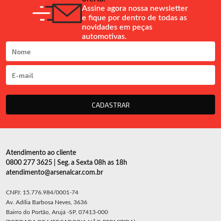
Assine agora nossa newsletter
e fique por dentro de todas as
novidades em peças
automotivas.
CADASTRAR
Atendimento ao cliente
0800 277 3625 | Seg. a Sexta 08h as 18h
atendimento@arsenalcar.com.br
CNPJ: 15.776.984/0001-74
Av. Adília Barbosa Neves, 3636
Bairro do Portão, Arujá -SP, 07413-000