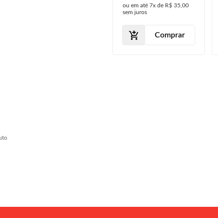
ou em até
8x
de
R$ 35,00
ou em até
7x
de
R$ 35,00
sem juros
sem juros
Comprar
Comprar
uto