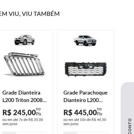
M VIU, VIU TAMBÉM
Grade Dianteira
Grade Parachoque
Grad
L200 Triton 2008
Dianteiro L200
L20
2009 2010
2020 2021 2022
202
R$ 245,00
R$ 445,00
R$
Cromado
Preto
ou em até
7x
de
R$ 35,00
ou em até
10x
de
R$ 44,50
ou em
sem juros
sem juros
sem j