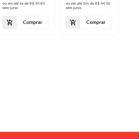
ou em até
6x
de
R$ 39,83
ou em até
10x
de
R$ 44,50
ou em
Cromada Preto
sem juros
sem juros
sem j
Comprar
Comprar