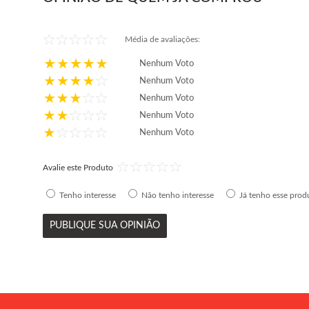
ou em até
10x
de
R$ 44,50
ou em até
8x
de
R$ 35,00
sem juros
sem juros
Média de avaliações:
Comprar
Comprar
Nenhum Voto
Nenhum Voto
Nenhum Voto
Nenhum Voto
Nenhum Voto
Avalie este Produto
Tenho interesse
Não tenho interesse
Já tenho esse prod
PUBLIQUE SUA OPINIÃO