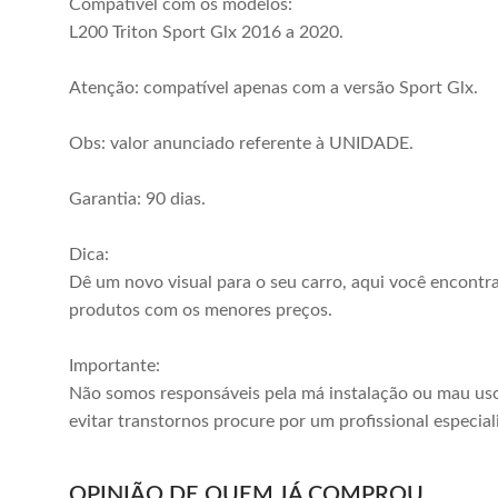
Compatível com os modelos:
Comprar
Comprar
L200 Triton Sport Glx 2016 a 2020.
Atenção: compatível apenas com a versão Sport Glx.
Obs: valor anunciado referente à UNIDADE.
Garantia: 90 dias.
Dica:
Dê um novo visual para o seu carro, aqui você encontr
produtos com os menores preços.
Importante:
Não somos responsáveis pela má instalação ou mau uso
Grade Parachoque
Grade Inferior
evitar transtornos procure por um profissional especial
Dianteiro L200
L200 Triton Sport
2020 2021 2022
2021 2022 2023
R$ 445,00
R$ 280,00
OPINIÃO DE QUEM JÁ COMPROU
Preto