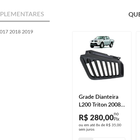
PLEMENTARES
QUE
 2017 2018 2019
Grade Inferior
Grade Dianteira
L200 Triton Sport
L200 Triton 2008
2021 2022 2023
2009 2010 Preto
R$ 280,00
R$ 280,00
Liso
ou em até
8x
de
R$ 35,00
ou em até
8x
de
R$ 35,00
sem juros
sem juros