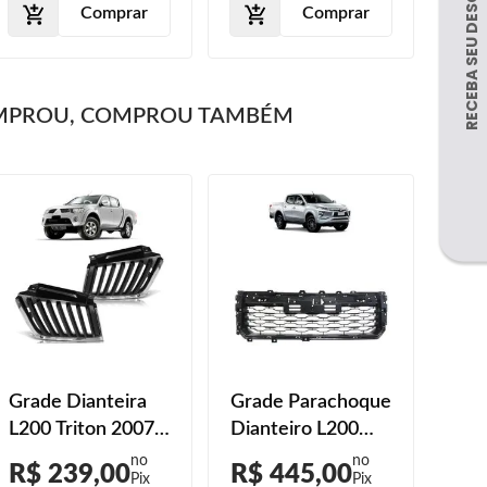
Comprar
Comprar
MPROU, COMPROU TAMBÉM
Grade Dianteira
Grade Parachoque
Grad
L200 Triton 2007
Dianteiro L200
L20
2008 2009 2010
2020 2021 2022
202
R$ 239,00
R$ 445,00
R$
2011 2012
Preto