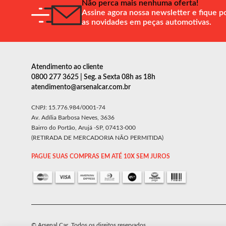
Não perca mais nenhuma oferta!
Assine agora nossa newsletter e fique p
as novidades em peças automotivas.
Atendimento ao cliente
0800 277 3625 | Seg. a Sexta 08h as 18h
atendimento@arsenalcar.com.br
CNPJ: 15.776.984/0001-74
Av. Adília Barbosa Neves, 3636
Bairro do Portão, Arujá -SP, 07413-000
(RETIRADA DE MERCADORIA NÃO PERMITIDA)
PAGUE SUAS COMPRAS EM ATÉ 10X SEM JUROS
© Arsenal Car. Todos os direitos reservados.