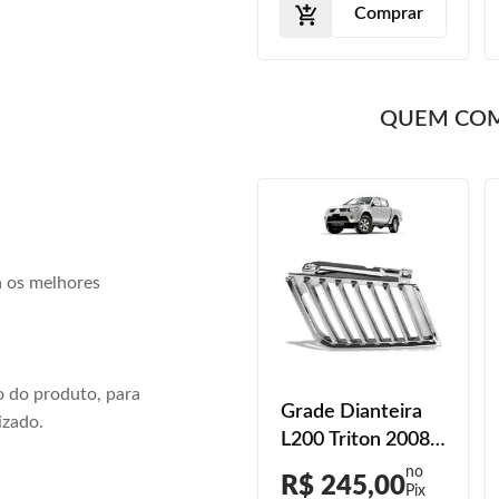
Comprar
Comprar
QUEM CO
a os melhores
 do produto, para
Grade Dianteira
Grade Dianteira
izado.
L200 Triton 2008
L200 Triton 2008
2009 2010 Preto
2009 2010
R$ 280,00
R$ 245,00
Liso
Cromado