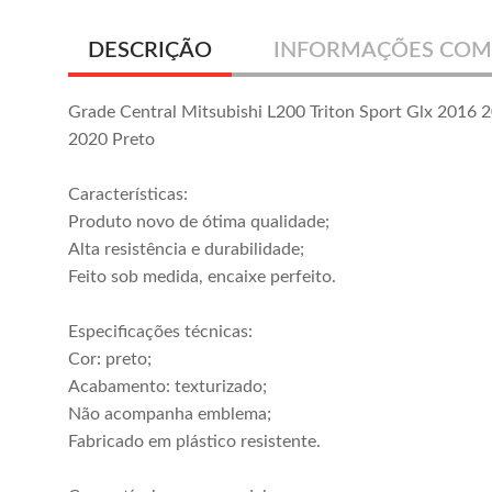
DESCRIÇÃO
INFORMAÇÕES COM
Grade Central Mitsubishi L200 Triton Sport Glx 2016
2020 Preto
Características:
Produto novo de ótima qualidade;
Alta resistência e durabilidade;
Feito sob medida, encaixe perfeito.
Especificações técnicas:
Grade Dianteira
Grade Parachoque
Cor: preto;
L200 Triton 2008
Dianteiro L200
Acabamento: texturizado;
2009 2010
2020 2021 2022
R$ 245,00
R$ 445,00
Não acompanha emblema;
Cromado
Preto
ou em até
7x
de
R$ 35,00
ou em até
10x
de
R$ 44,50
Fabricado em plástico resistente.
sem juros
sem juros