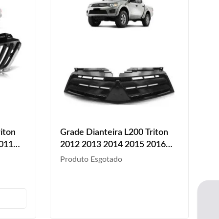
iton
Grade Dianteira L200 Triton
2011
2012 2013 2014 2015 2016
2017 Preto
Produto Esgotado
s