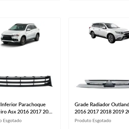
Inferior Parachoque
Grade Radiador Outlan
iro Asx 2016 2017 2018
2016 2017 2018 2019 
Com Friso Cromado
o Esgotado
Produto Esgotado