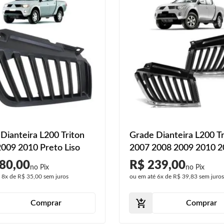
Dianteira L200 Triton
Grade Dianteira L200 Tr
009 2010 Preto Liso
2007 2008 2009 2010 
2012 Cromada Preto
80,00
R$ 239,00
é
8x
de
R$ 35,00
sem juros
ou em até
6x
de
R$ 39,83
sem juro
Comprar
Comprar