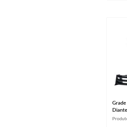
Grade 
Diante
2019
Produt