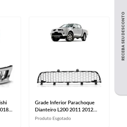
shi
Grade Inferior Parachoque
2018
Dianteiro L200 2011 2012
2013 2014 2015 2016
Produto Esgotado