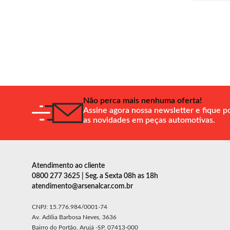
Não perca mais nenhuma oferta!
Assine agora nossa newsletter e fique p
as novidades em peças automotivas.
Atendimento ao cliente
0800 277 3625 | Seg. a Sexta 08h as 18h
atendimento@arsenalcar.com.br
CNPJ: 15.776.984/0001-74
Av. Adília Barbosa Neves, 3636
Bairro do Portão, Arujá -SP, 07413-000