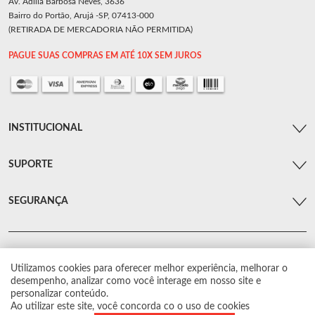
Av. Adília Barbosa Neves, 3636
Bairro do Portão, Arujá -SP, 07413-000
(RETIRADA DE MERCADORIA NÃO PERMITIDA)
PAGUE SUAS COMPRAS EM ATÉ 10X SEM JUROS
INSTITUCIONAL
SUPORTE
SEGURANÇA
Utilizamos cookies para oferecer melhor experiência, melhorar o
© Arsenal Car. Todos os direitos reservados.
desempenho, analizar como você interage em nosso site e
Proibida reprodução total ou parcial. Preços e estoque sujeito a alterações sem
personalizar conteúdo.
aviso prévio.
Ao utilizar este site, você concorda co o uso de cookies