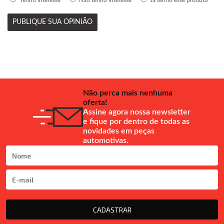
Tenho interesse
Não tenho interesse
Já tenho esse produto
PUBLIQUE SUA OPINIÃO
Não perca mais nenhuma
oferta!
Assine agora nossa newsletter
e fique por dentro de todas as
novidades em peças
automotivas.
CADASTRAR