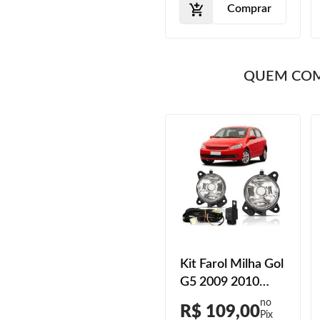
Comprar
Comprar
QUEM CO
Kit Farol Milha Gol
Kit Farol Milha Gol
2013 2014 2015
G5 2009 2010
2016 Moldura
2011 2012 Botão
R$ 277,00
R$ 109,00
Milha Com Friso
Universal Sem