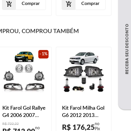
Comprar
Comprar
MPROU, COMPROU TAMBÉM
- 1%
Kit Farol Gol Rallye
Kit Farol Milha Gol
Kit 
G4 2006 2007
G6 2012 2013
G4 
2008 2009 2010
2014 2015 2016
200
R$ 722,22
R$ 176,25
R$
Máscara Negra
Par Lâmpada H8
200