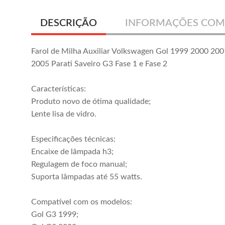
DESCRIÇÃO
INFORMAÇÕES COM
Farol de Milha Auxiliar Volkswagen Gol 1999 2000 20
2005 Parati Saveiro G3 Fase 1 e Fase 2
Características:
Produto novo de ótima qualidade;
Lente lisa de vidro.
Especificações técnicas:
Encaixe de lâmpada h3;
Kit Farol Milha Gol
Kit Farol Milha Gol
Regulagem de foco manual;
G5 2009 2010
G6 2012 2013
Suporta lâmpadas até 55 watts.
2011 2012 Botão
2014 2015 2016
R$ 109,00
R$ 176,25
Universal Sem
Par Lâmpada H8
ou em até
3x
de
R$ 36,33
ou em até
5x
de
R$ 35,25
Compatível com os modelos:
Grade
sem juros
sem juros
Gol G3 1999;