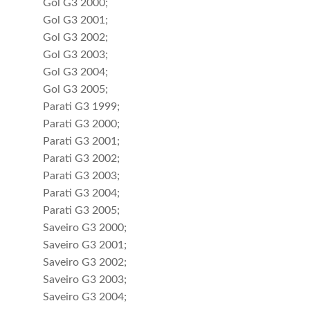
Gol G3 2000;
Comprar
Comprar
Gol G3 2001;
Gol G3 2002;
Gol G3 2003;
Gol G3 2004;
Gol G3 2005;
Parati G3 1999;
Parati G3 2000;
Parati G3 2001;
Parati G3 2002;
Parati G3 2003;
Parati G3 2004;
Parati G3 2005;
Saveiro G3 2000;
Saveiro G3 2001;
Kit Farol Milha Gol
Kit Farol Milha Gol
Saveiro G3 2002;
G4 2003 2004
G3 1999 2000
Saveiro G3 2003;
2005 2006 2007
2001 2002 Fase 1
Saveiro G3 2004;
R$ 129,00
R$ 240,90
2008 2009 2010