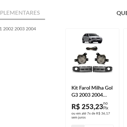
PLEMENTARES
QUE
01 2002 2003 2004
Kit Farol Milha Gol
Kit Farol Milha Gol
2013 2014 2015
G3 2003 2004
2016 Moldura
2005 Botão
R$ 277,00
R$ 253,23
Milha Com Friso
Universal Com
ou em até
7x
de
R$ 39,57
ou em até
7x
de
R$ 36,17
Cromado
Grade
sem juros
sem juros