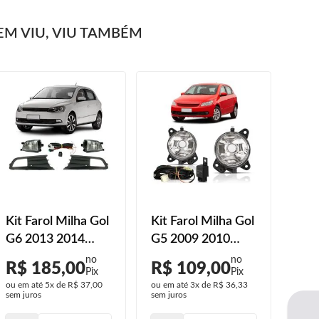
M VIU, VIU TAMBÉM
Kit Farol Milha Gol
Kit Farol Milha Gol
Kit 
G6 2013 2014
G5 2009 2010
G6 
2015 2016 Botão
2011 2012 Botão
201
R$ 185,00
R$ 109,00
R$
Universal Moldura
Universal Sem
Par
ou em até
5x
de
R$ 37,00
ou em até
3x
de
R$ 36,33
ou em
Milha
Grade
sem juros
sem juros
sem j