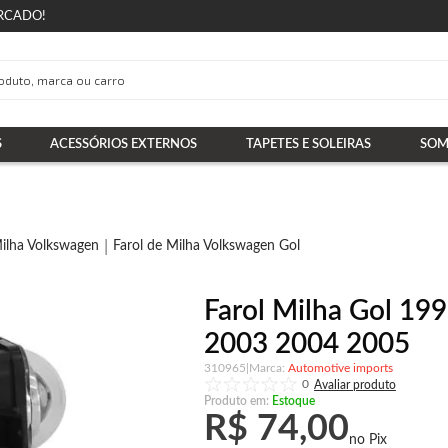
RCADO!
S
ACESSÓRIOS EXTERNOS
TAPETES E SOLEIRAS
SOM
Milha Volkswagen
Farol de Milha Volkswagen Gol
Farol Milha Gol 19
2003 2004 2005
310965
|
Automotive imports
0
Produto em:
Estoque
R$ 74,00