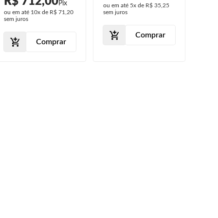
R$ 712,00
ou em até
5x
de
R$ 35,25
ou em
Farol Milha
201
ou em até
10x
de
R$ 71,20
sem juros
sem j
sem juros
201
Comprar
Comprar