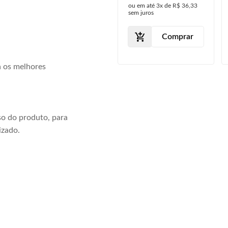
ou em até
7x
de
R$ 39,57
ou em até
3x
de
R$ 36,33
Cromado
Grade
sem juros
sem juros
Comprar
Comprar
a os melhores
o do produto, para
izado.