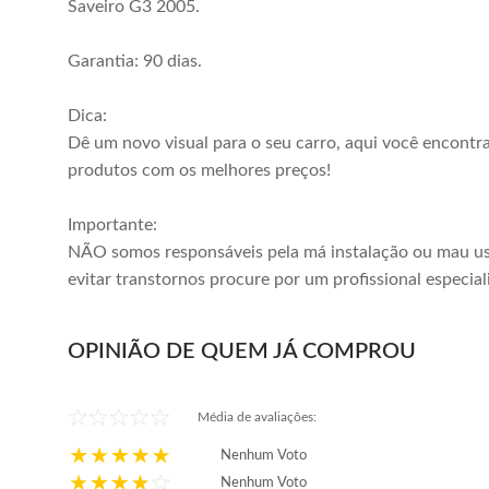
Saveiro G3 2005.
ou em até
3x
de
R$ 43,00
ou em até
6x
de
R$ 40,15
2011 2012 2013
sem juros
sem juros
2014
Garantia: 90 dias.
Comprar
Comprar
Dica:
Dê um novo visual para o seu carro, aqui você encontr
produtos com os melhores preços!
Importante:
NÃO somos responsáveis pela má instalação ou mau us
evitar transtornos procure por um profissional especial
OPINIÃO DE QUEM JÁ COMPROU
Média de avaliações:
Nenhum Voto
Nenhum Voto