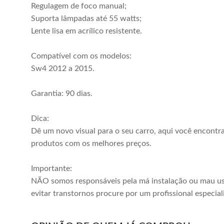
Regulagem de foco manual;
2013 2014 2015
2008 2009 2010
R$ 194,05
R$ 296,00
Suporta lâmpadas até 55 watts;
2016 Botão
2011 Com
ou em até
5x
de
R$ 38,81
ou em até
8x
de
R$ 37,00
Lente lisa em acrílico resistente.
Universal Lente
Suporte
sem juros
sem juros
Lisa
Compatível com os modelos:
Comprar
Comprar
Sw4 2012 a 2015.
Garantia: 90 dias.
Dica:
Dê um novo visual para o seu carro, aqui você encontr
produtos com os melhores preços.
Importante:
NÃO somos responsáveis pela má instalação ou mau us
evitar transtornos procure por um profissional especial