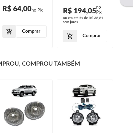
2009 2010 2011
2013 2014 2015
200
R$ 64,00
R$ 194,05
R$
2016 Botão
201
ou em até
5x
de
R$ 38,81
ou em
Universal Lente
Sup
sem juros
sem j
Lisa
Comprar
Comprar
MPROU, COMPROU TAMBÉM