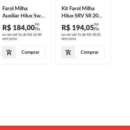
Farol Milha
Kit Farol Milha
Faro
Auxiliar Hilux Sw4
Hilux SRV SR 2012
Auxi
2012 2013 2014
2013 2014 2015
200
R$ 184,00
R$ 194,05
R$
2015
2016 Botão
200
ou em até
5x
de
R$ 36,80
ou em até
5x
de
R$ 38,81
ou em
Universal Lente
sem juros
sem juros
sem j
Lisa
Comprar
Comprar