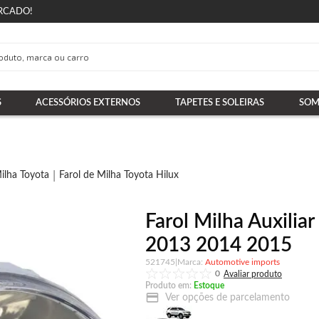
RCADO!
S
ACESSÓRIOS EXTERNOS
TAPETES E SOLEIRAS
SOM
ilha Toyota
Farol de Milha Toyota Hilux
Farol Milha Auxilia
2013 2014 2015
521745
|
Automotive imports
0
Produto em:
Estoque
Ver opções de parcelamento