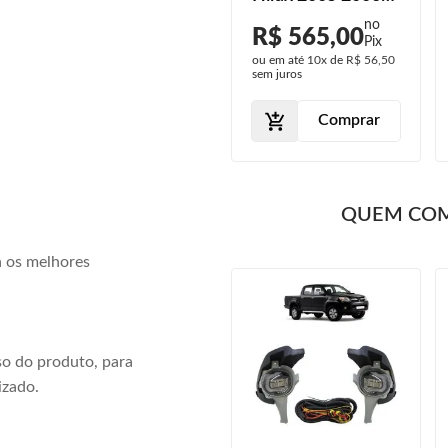
2005 2006 2007
2007 2008 Led
R$ 109,00
R$ 565,00
2008
ou em até
3x
de
R$ 36,33
ou em até
10x
de
R$ 56,50
sem juros
sem juros
Comprar
Comprar
QUEM CO
a os melhores
o do produto, para
izado.