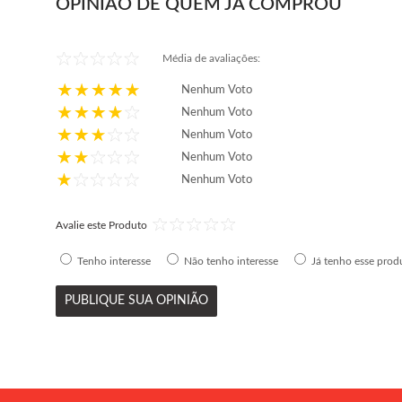
OPINIÃO DE QUEM JÁ COMPROU
Kit Farol Milha
Farol de Milha
Hilux SRV SR 2012
Auxiliar Hilux Sr
Média de avaliações:
2013 2014 2015
2005 2006 2007
R$ 194,05
R$ 109,00
Nenhum Voto
2016 Botão
2008
ou em até
5x
de
R$ 38,81
ou em até
3x
de
R$ 36,33
Nenhum Voto
Universal Lente
sem juros
sem juros
Nenhum Voto
Lisa
Nenhum Voto
Comprar
Comprar
Nenhum Voto
Avalie este Produto
Tenho interesse
Não tenho interesse
Já tenho esse prod
PUBLIQUE SUA OPINIÃO