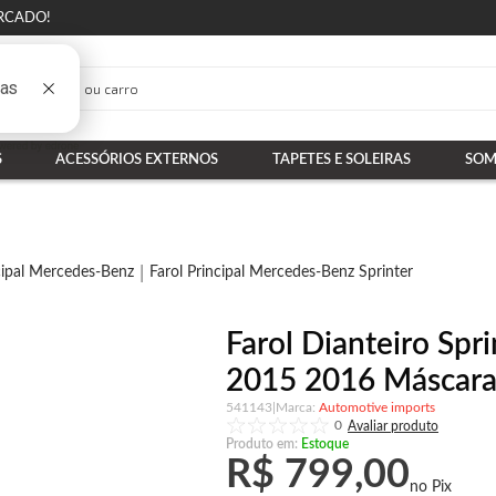
RCADO!
S
ACESSÓRIOS EXTERNOS
TAPETES E SOLEIRAS
SOM
cipal Mercedes-Benz
Farol Principal Mercedes-Benz Sprinter
Farol Dianteiro Spr
2015 2016 Máscar
541143
|
Automotive imports
0
Produto em:
Estoque
R$ 799,00