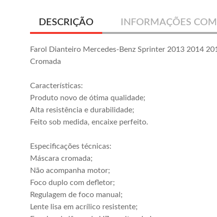
DESCRIÇÃO
INFORMAÇÕES COM
Farol Dianteiro Mercedes-Benz Sprinter 2013 2014 2
Cromada
Características:
Produto novo de ótima qualidade;
Alta resistência e durabilidade;
Feito sob medida, encaixe perfeito.
Especificações técnicas:
Farol Dianteiro
Farol Dianteiro
Máscara cromada;
Sprinter 2017
Sprinter 2013
Não acompanha motor;
2018 2019
2014 2015 2016
R$ 1.395,00
R$ 799,00
Foco duplo com defletor;
Máscara Cinza
Máscara Cromada
ou em até
10x
de
R$
ou em até
10x
de
R$ 79,90
Regulagem de foco manual;
139,50
sem juros
sem juros
Lente lisa em acrílico resistente;