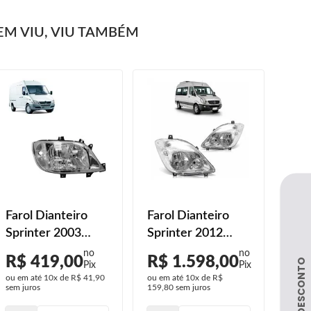
M VIU, VIU TAMBÉM
Farol Dianteiro
Farol Dianteiro
Faro
Sprinter 2003
Sprinter 2012
Spr
2004 2005 2006
2013 2014 2015
201
R$ 419,00
R$ 1.598,00
R$
2007 2008 2009
2016 Elétrico
Más
ou em até
10x
de
R$ 41,90
ou em até
10x
de
R$
ou em
2010 2011
Máscara Cromada
sem juros
159,80
sem juros
139,5
Lente Lisa Acrilíco