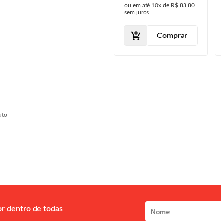
ou em até
10x
de
R$
ou em até
10x
de
R$ 83,80
2010 2011
139,50
sem juros
sem juros
Máscara Cromada
Comprar
Comprar
uto
or dentro de todas