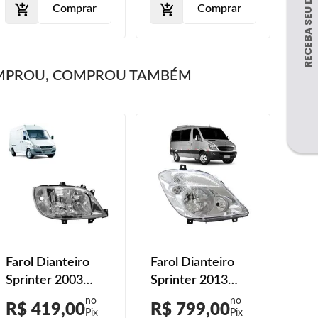
Comprar
Comprar
MPROU, COMPROU TAMBÉM
Farol Dianteiro
Farol Dianteiro
Faro
Sprinter 2003
Sprinter 2013
Spr
2004 2005 2006
2014 2015 2016
199
R$ 419,00
R$ 799,00
R$
2007 2008 2009
Máscara Cromada
199