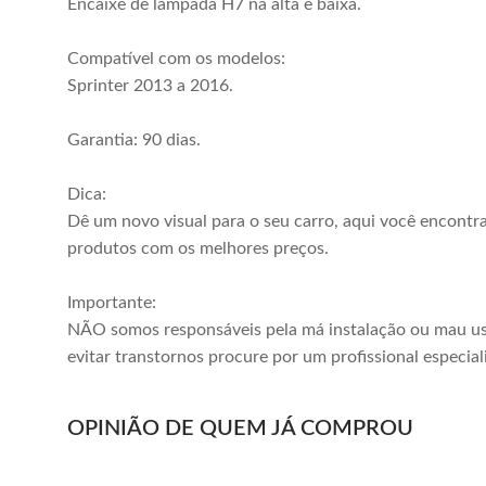
Encaixe de lâmpada H7 na alta e baixa.
Comprar
Comprar
Compatível com os modelos:
Sprinter 2013 a 2016.
Garantia: 90 dias.
Dica:
Dê um novo visual para o seu carro, aqui você encontr
produtos com os melhores preços.
Importante:
NÃO somos responsáveis pela má instalação ou mau us
evitar transtornos procure por um profissional especial
Farol Dianteiro
Farol Dianteiro
OPINIÃO DE QUEM JÁ COMPROU
Sprinter 1995
Sprinter 2012
1996 1997 1998
2013 2014 2015
R$ 285,00
R$ 1.598,00
1999 2000 2001
2016 Elétrico