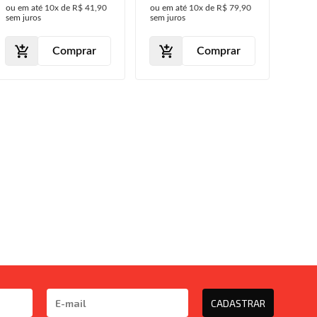
ou em até
10x
de
R$ 41,90
ou em até
10x
de
R$ 79,90
ou em
2010 2011
200
sem juros
sem juros
sem j
Cro
Comprar
Comprar
CADASTRAR