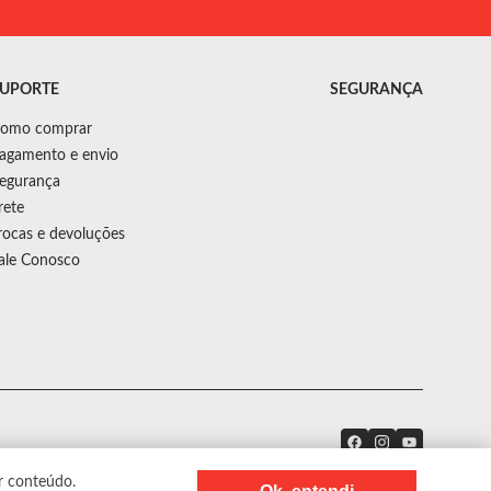
UPORTE
SEGURANÇA
omo comprar
agamento e envio
egurança
rete
rocas e devoluções
ale Conosco
r conteúdo.
Precisa de ajuda?