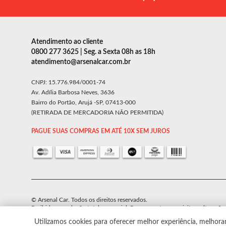
Atendimento ao cliente
0800 277 3625 | Seg. a Sexta 08h as 18h
atendimento@arsenalcar.com.br
CNPJ: 15.776.984/0001-74
Av. Adília Barbosa Neves, 3636
Bairro do Portão, Arujá -SP, 07413-000
(RETIRADA DE MERCADORIA NÃO PERMITIDA)
PAGUE SUAS COMPRAS EM ATÉ 10X SEM JUROS
© Arsenal Car. Todos os direitos reservados.
Proibida reprodução total ou parcial. Preços e estoque sujeito a alteraçõe
Utilizamos cookies para oferecer melhor experiência, melhora