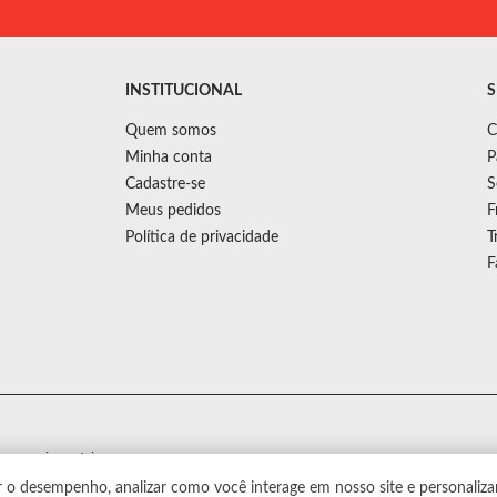
INSTITUCIONAL
S
Quem somos
C
Minha conta
P
Cadastre-se
S
Meus pedidos
F
Política de privacidade
T
F
s sem aviso prévio.
r o desempenho, analizar como você interage em nosso site e personaliza