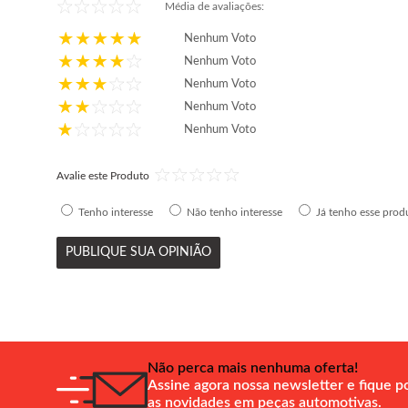
Média de avaliações:
ou em até
8x
de
R$ 35,62
ou em até
10x
de
R$
2002 Máscara
Máscara Cromada
sem juros
159,80
sem juros
Nenhum Voto
Cromada
Lente Lisa Acrilíco
Nenhum Voto
Comprar
Comprar
Nenhum Voto
Nenhum Voto
Nenhum Voto
Avalie este Produto
Tenho interesse
Não tenho interesse
Já tenho esse prod
PUBLIQUE SUA OPINIÃO
Não perca mais nenhuma oferta!
Assine agora nossa newsletter e fique p
as novidades em peças automotivas.