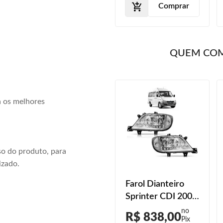
Comprar
Comprar
QUEM CO
a os melhores
o do produto, para
izado.
Farol Dianteiro
Farol Dianteiro
Sprinter 2017
Sprinter CDI 2003
2018 2019
2004 2005 2006
R$ 1.395,00
R$ 838,00
Máscara Cinza
2007 2008 2009