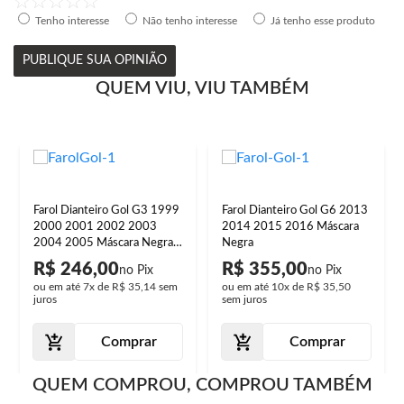
Tenho interesse
Não tenho interesse
Já tenho esse produto
PUBLIQUE SUA OPINIÃO
QUEM VIU, VIU TAMBÉM
Farol Dianteiro Gol G3 1999
Farol Dianteiro Gol G6 2013
2000 2001 2002 2003
2014 2015 2016 Máscara
2004 2005 Máscara Negra
Negra
Foco Duplo Lente Lisa
R$ 246,00
R$ 355,00
Acrilíco
ou em até
7x
de
R$ 35,14
sem
ou em até
10x
de
R$ 35,50
juros
sem juros
Comprar
Comprar
QUEM COMPROU, COMPROU TAMBÉM