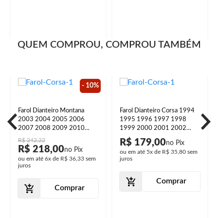
QUEM COMPROU, COMPROU TAMBÉM
- 10%
Farol Dianteiro Montana
Farol Dianteiro Corsa 1994
2003 2004 2005 2006
1995 1996 1997 1998
2007 2008 2009 2010
1999 2000 2001 2002
2011 2012 Máscara
Máscara Negra
R$ 242,22
R$ 179,00
Cromada
R$ 218,00
ou em até
5x
de
R$ 35,80
sem
ou em até
6x
de
R$ 36,33
sem
juros
juros
Comprar
Comprar