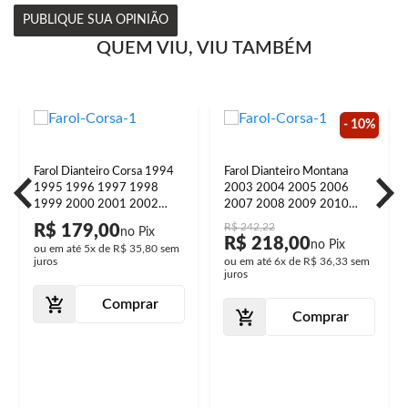
PUBLIQUE SUA OPINIÃO
QUEM VIU, VIU TAMBÉM
- 10%
Farol Dianteiro Corsa 1994
Farol Dianteiro Montana
1995 1996 1997 1998
2003 2004 2005 2006
1999 2000 2001 2002
2007 2008 2009 2010
Máscara Negra
2011 2012 Máscara
R$ 242,22
R$ 179,00
Cromada
R$ 218,00
ou em até
5x
de
R$ 35,80
sem
juros
ou em até
6x
de
R$ 36,33
sem
juros
Comprar
Comprar