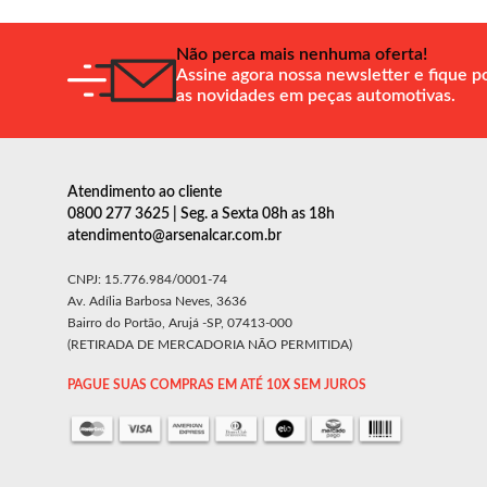
Não perca mais nenhuma oferta!
Assine agora nossa newsletter e fique p
as novidades em peças automotivas.
Atendimento ao cliente
0800 277 3625 | Seg. a Sexta 08h as 18h
atendimento@arsenalcar.com.br
CNPJ: 15.776.984/0001-74
Av. Adília Barbosa Neves, 3636
Bairro do Portão, Arujá -SP, 07413-000
(RETIRADA DE MERCADORIA NÃO PERMITIDA)
PAGUE SUAS COMPRAS EM ATÉ 10X SEM JUROS