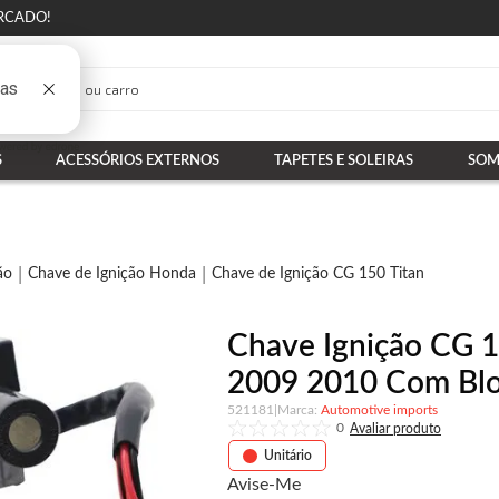
RCADO!
S
ACESSÓRIOS EXTERNOS
TAPETES E SOLEIRAS
SOM
ão
Chave de Ignição Honda
Chave de Ignição CG 150 Titan
Chave Ignição CG 1
2009 2010 Com Blo
521181
|
Automotive imports
0
Unitário
Avise-Me