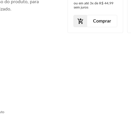
o do produto, para
ou em até
3x
de
R$ 44,99
sem juros
izado.
Comprar
uto