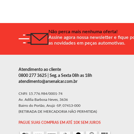
Não perca mais nenhuma oferta!
Assine agora nossa newsletter e fique p
as novidades em peças automotivas.
Atendimento ao cliente
0800 277 3625 | Seg. a Sexta 08h as 18h
atendimento@arsenalcar.com.br
CNPJ: 15.776.984/0001-74
Av. Adília Barbosa Neves, 3636
Bairro do Portão, Arujá -SP, 07413-000
(RETIRADA DE MERCADORIA NÃO PERMITIDA)
PAGUE SUAS COMPRAS EM ATÉ 10X SEM JUROS