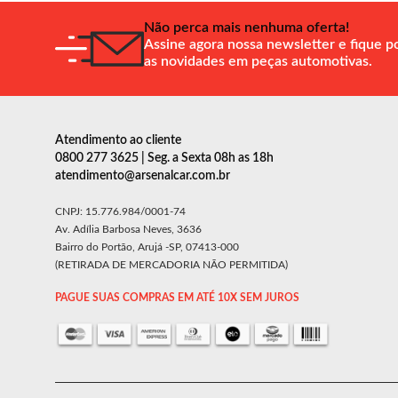
Não perca mais nenhuma oferta!
Assine agora nossa newsletter e fique p
as novidades em peças automotivas.
Atendimento ao cliente
0800 277 3625 | Seg. a Sexta 08h as 18h
atendimento@arsenalcar.com.br
CNPJ: 15.776.984/0001-74
Av. Adília Barbosa Neves, 3636
Bairro do Portão, Arujá -SP, 07413-000
(RETIRADA DE MERCADORIA NÃO PERMITIDA)
PAGUE SUAS COMPRAS EM ATÉ 10X SEM JUROS