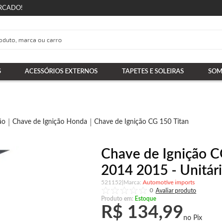
RCADO!
S
ACESSÓRIOS EXTERNOS
TAPETES E SOLEIRAS
SOM
ão
Chave de Ignição Honda
Chave de Ignição CG 150 Titan
Chave de Ignição C
2014 2015 - Unitár
521152
|
Automotive imports
0
Produto em:
Estoque
R$ 134,99