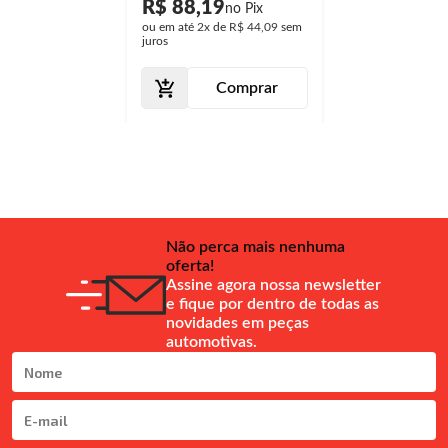
R$ 88,19
ou em até
2x
de
R$ 44,09
sem
juros
Comprar
Não perca mais nenhuma
oferta!
Assine agora nossa newsletter
e fique por dentro de todas as
novidades em peças
automotivas.