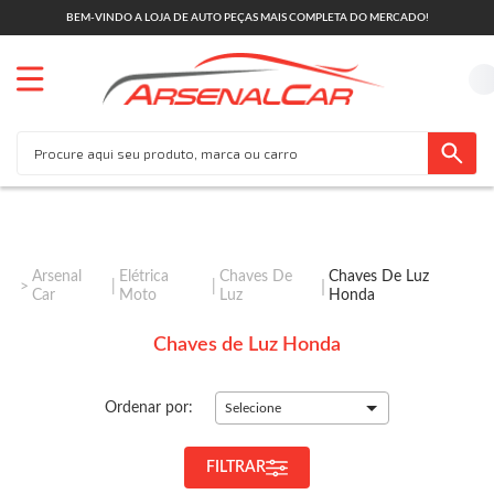
BEM-VINDO A LOJA DE AUTO PEÇAS MAIS COMPLETA DO MERCADO!
Arsenal
Elétrica
Chaves De
Chaves De Luz
Car
Moto
Luz
Honda
Chaves de Luz Honda
Ordenar por:
Selecione
FILTRAR