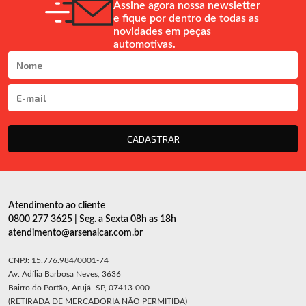
Assine agora nossa newsletter
e fique por dentro de todas as
novidades em peças
automotivas.
CADASTRAR
Atendimento ao cliente
0800 277 3625 | Seg. a Sexta 08h as 18h
atendimento@arsenalcar.com.br
CNPJ: 15.776.984/0001-74
Av. Adília Barbosa Neves, 3636
Bairro do Portão, Arujá -SP, 07413-000
(RETIRADA DE MERCADORIA NÃO PERMITIDA)