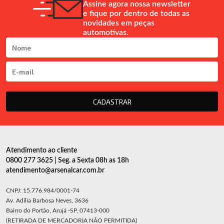
Assine agora nossa newsletter
e fique por dentro de todas as
novidades em peças
automotivas.
CADASTRAR
Atendimento ao cliente
0800 277 3625 | Seg. a Sexta 08h as 18h
atendimento@arsenalcar.com.br
CNPJ: 15.776.984/0001-74
Av. Adília Barbosa Neves, 3636
Bairro do Portão, Arujá -SP, 07413-000
(RETIRADA DE MERCADORIA NÃO PERMITIDA)