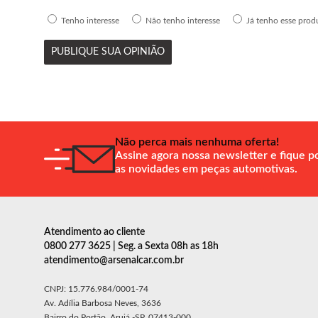
Tenho interesse
Não tenho interesse
Já tenho esse prod
PUBLIQUE SUA OPINIÃO
Não perca mais nenhuma oferta!
Assine agora nossa newsletter e fique p
as novidades em peças automotivas.
Atendimento ao cliente
0800 277 3625 | Seg. a Sexta 08h as 18h
atendimento@arsenalcar.com.br
CNPJ: 15.776.984/0001-74
Av. Adília Barbosa Neves, 3636
Bairro do Portão, Arujá -SP, 07413-000