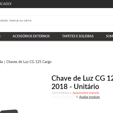
RCADO!
S
ACESSÓRIOS EXTERNOS
TAPETES E SOLEIRAS
SOM
da
Chaves de Luz CG 125 Cargo
Chave de Luz CG 1
2018 - Unitário
521219
|
Automotive imports
0