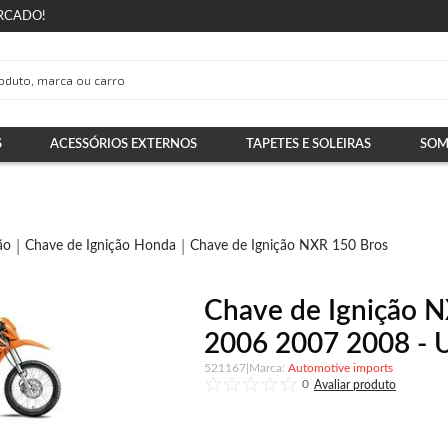
RCADO!
S
ACESSÓRIOS EXTERNOS
TAPETES E SOLEIRAS
SOM
ão
Chave de Ignição Honda
Chave de Ignição NXR 150 Bros
Chave de Ignição 
2006 2007 2008 - U
521167
|
Automotive imports
0