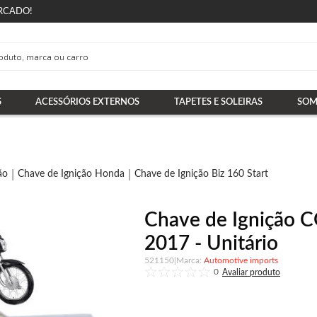
RCADO!
S
ACESSÓRIOS EXTERNOS
TAPETES E SOLEIRAS
SOM
ão
Chave de Ignição Honda
Chave de Ignição Biz 160 Start
Chave de Ignição C
2017 - Unitário
521150
|
Automotive imports
0