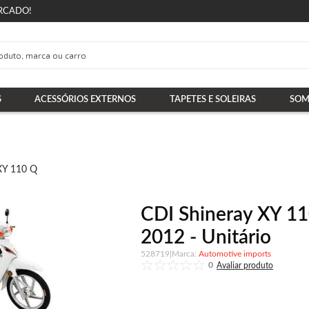
RCADO!
S
ACESSÓRIOS EXTERNOS
TAPETES E SOLEIRAS
SOM
 XY 110 Q
CDI Shineray XY 1
2012 - Unitário
528719
|
Automotive imports
0