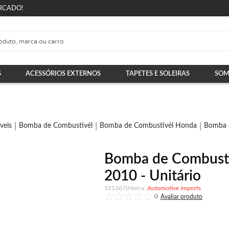
RCADO!
S
ACESSÓRIOS EXTERNOS
TAPETES E SOLEIRAS
SOM
veis
Bomba de Combustivél
Bomba de Combustivél Honda
Bomba d
Bomba de Combustí
2010 - Unitário
521367
|
Automotive imports
0