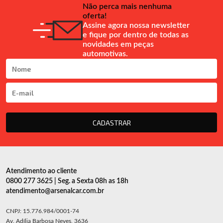
Não perca mais nenhuma
oferta!
Assine agora nossa newsletter
e fique por dentro de todas as
novidades em peças
automotivas.
CADASTRAR
Atendimento ao cliente
0800 277 3625 | Seg. a Sexta 08h as 18h
atendimento@arsenalcar.com.br
CNPJ: 15.776.984/0001-74
Av. Adília Barbosa Neves, 3636