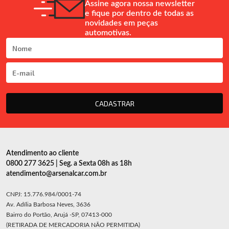
Assine agora nossa newsletter
e fique por dentro de todas as
novidades em peças
automotivas.
CADASTRAR
Atendimento ao cliente
0800 277 3625 | Seg. a Sexta 08h as 18h
atendimento@arsenalcar.com.br
CNPJ: 15.776.984/0001-74
Av. Adília Barbosa Neves, 3636
Bairro do Portão, Arujá -SP, 07413-000
(RETIRADA DE MERCADORIA NÃO PERMITIDA)