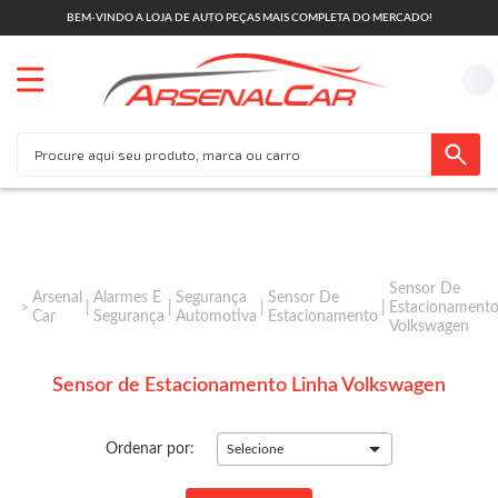
BEM-VINDO A LOJA DE AUTO PEÇAS MAIS COMPLETA DO MERCADO!
Sensor De
Arsenal
Alarmes E
Segurança
Sensor De
Estacionament
Car
Segurança
Automotiva
Estacionamento
Volkswagen
Sensor de Estacionamento Linha Volkswagen
Ordenar por:
Selecione