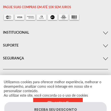
PAGUE SUAS COMPRAS EM ATÉ 10X SEM JUROS
INSTITUCIONAL
SUPORTE
SEGURANÇA
Utilizamos cookies para oferecer melhor experiência, melhorar o
© Arsenal Car. Todos os direitos reservados.
desempenho, analizar como você interage em nosso site e
Proibida reprodução total ou parcial. Preços e estoque sujeito a alterações sem
personalizar conteúdo.
aviso prévio.
Ao utilizar este site, você concorda co o uso de cookies
Ok, entendi