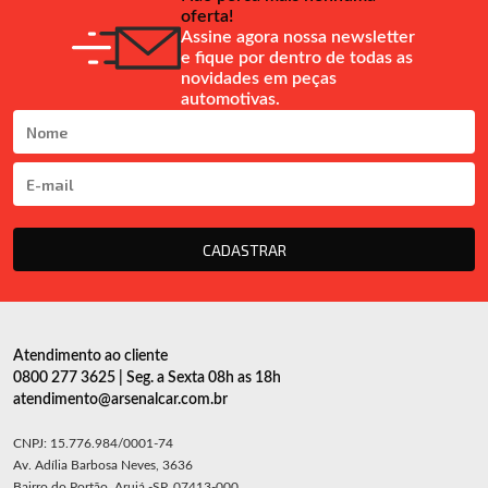
oferta!
Assine agora nossa newsletter
e fique por dentro de todas as
novidades em peças
automotivas.
CADASTRAR
Atendimento ao cliente
0800 277 3625 | Seg. a Sexta 08h as 18h
atendimento@arsenalcar.com.br
CNPJ: 15.776.984/0001-74
Av. Adília Barbosa Neves, 3636
Bairro do Portão, Arujá -SP, 07413-000