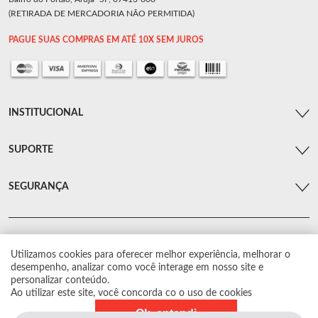
(RETIRADA DE MERCADORIA NÃO PERMITIDA)
PAGUE SUAS COMPRAS EM ATÉ 10X SEM JUROS
INSTITUCIONAL
SUPORTE
SEGURANÇA
Utilizamos cookies para oferecer melhor experiência, melhorar o
© Arsenal Car. Todos os direitos reservados.
desempenho, analizar como você interage em nosso site e
Proibida reprodução total ou parcial. Preços e estoque sujeito a alterações sem
personalizar conteúdo.
aviso prévio.
Ao utilizar este site, você concorda co o uso de cookies
Ok, entendi