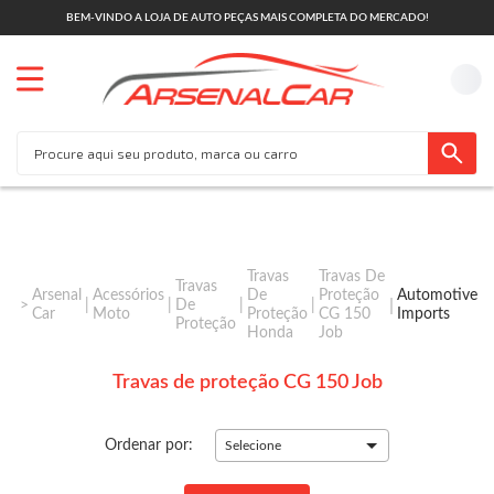
BEM-VINDO A LOJA DE AUTO PEÇAS MAIS COMPLETA DO MERCADO!
Travas
Travas De
Travas
Arsenal
Acessórios
De
Proteção
Automotive
De
Car
Moto
Proteção
CG 150
Imports
Proteção
Honda
Job
Travas de proteção CG 150 Job
Ordenar por:
Selecione