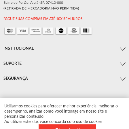
Bairro do Portão, Arujá -SP, 07413-000
(RETIRADA DE MERCADORIA NÃO PERMITIDA)
PAGUE SUAS COMPRAS EM ATÉ 10X SEM JUROS
INSTITUCIONAL
SUPORTE
SEGURANÇA
Utilizamos cookies para oferecer melhor experiência, melhorar o
© Arsenal Car. Todos os direitos reservados.
desempenho, analizar como você interage em nosso site e
Proibida reprodução total ou parcial. Preços e estoque sujeito a alterações sem
personalizar conteúdo.
aviso prévio.
Ao utilizar este site, você concorda co o uso de cookies