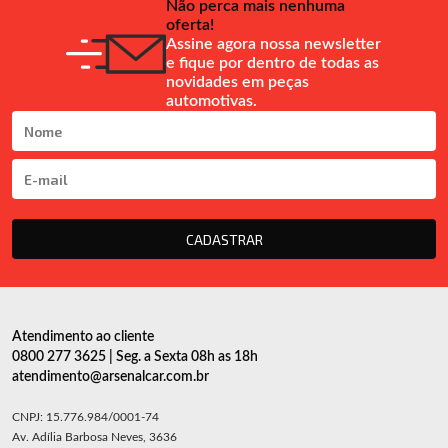
Não perca mais nenhuma
oferta!
Assine agora nossa newsletter
e fique por dentro de todas as
novidades em peças
automotivas.
CADASTRAR
Atendimento ao cliente
0800 277 3625 | Seg. a Sexta 08h as 18h
atendimento@arsenalcar.com.br
CNPJ: 15.776.984/0001-74
Av. Adília Barbosa Neves, 3636