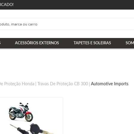
RCADO!
S
ACESSÓRIOS EXTERNOS
TAPETES E SOLEIRAS
SOM
De Proteção Honda
Travas De Proteção CB 300
Automotive Imports