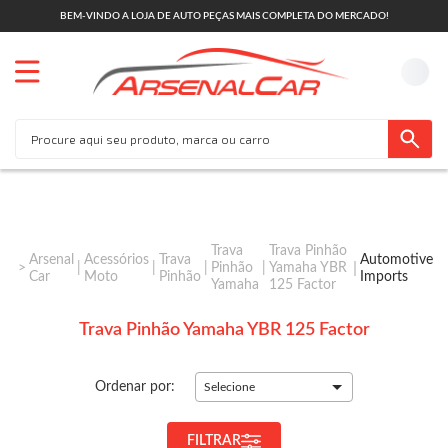
BEM-VINDO A LOJA DE AUTO PEÇAS MAIS COMPLETA DO MERCADO!
Trava
Trava Pinhão
Arsenal
Acessórios
Trava
Automotive
Pinhão
Yamaha YBR
Car
Moto
Pinhão
Imports
Yamaha
125 Factor
Trava Pinhão Yamaha YBR 125 Factor
Ordenar por:
Selecione
FILTRAR