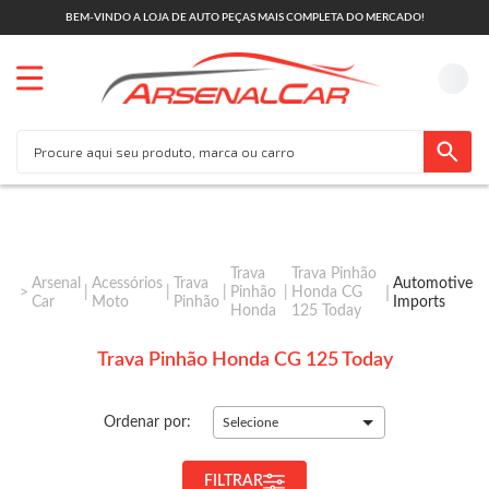
BEM-VINDO A LOJA DE AUTO PEÇAS MAIS COMPLETA DO MERCADO!
Trava
Trava Pinhão
Arsenal
Acessórios
Trava
Automotive
Pinhão
Honda CG
Car
Moto
Pinhão
Imports
Honda
125 Today
Trava Pinhão Honda CG 125 Today
Ordenar por:
Selecione
FILTRAR