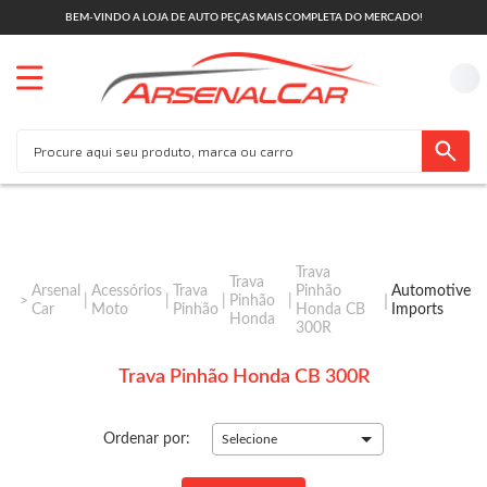
BEM-VINDO A LOJA DE AUTO PEÇAS MAIS COMPLETA DO MERCADO!
Trava
Trava
Arsenal
Acessórios
Trava
Pinhão
Automotive
Pinhão
Car
Moto
Pinhão
Honda CB
Imports
Honda
300R
Trava Pinhão Honda CB 300R
Ordenar por:
Selecione