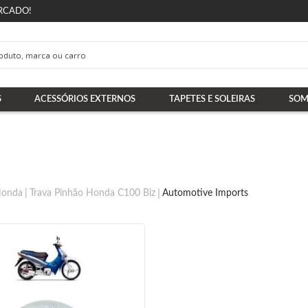
RCADO!
S
ACESSÓRIOS EXTERNOS
TAPETES E SOLEIRAS
SOM
Honda
Trava Pinhão Honda C100 Biz
Automotive Imports