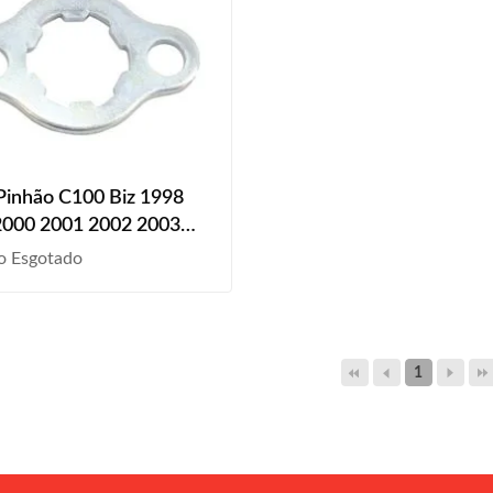
Pinhão C100 Biz 1998
2000 2001 2002 2003
2005 2006 2007 2008
o Esgotado
1