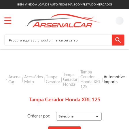
BEM-VINDO A LOJA DE AUTO PEÇAS MAIS COMPLETA DO MERCADO!
Tampa
Tampa
Arsenal
Acessórios
Tampa
Gerador
Automotive
Gerador
Car
Moto
Gerador
Honda XRL
Imports
Honda
125
Tampa Gerador Honda XRL 125
Ordenar por:
Selecione