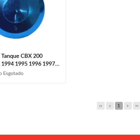
 Tanque CBX 200
a 1994 1995 1996 1997
1999 2000 2001 2002
o Esgotado
1