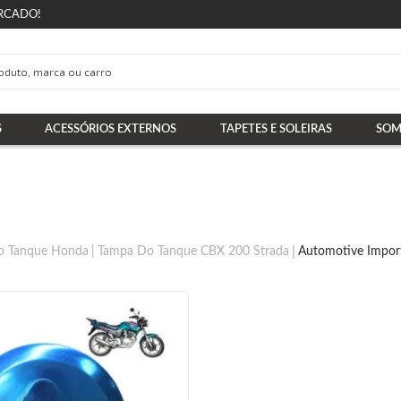
RCADO!
S
ACESSÓRIOS EXTERNOS
TAPETES E SOLEIRAS
SOM
o Tanque Honda
Tampa Do Tanque CBX 200 Strada
Automotive Impor