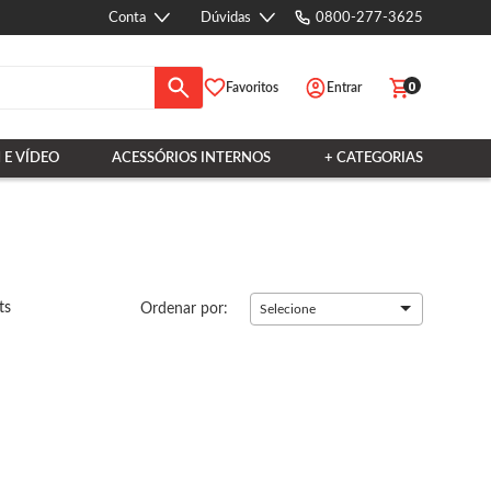
Conta
Dúvidas
0800-277-3625
0
Favoritos
Entrar
 E VÍDEO
ACESSÓRIOS INTERNOS
+ CATEGORIAS
ts
Ordenar por:
Selecione