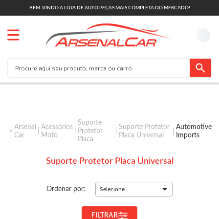
BEM-VINDO A LOJA DE AUTO PEÇAS MAIS COMPLETA DO MERCADO!
Suporte
Arsenal
Acessórios
Suporte Protetor
Automotive
Protetor
Car
Moto
Placa Universal
Imports
Placa
Suporte Protetor Placa Universal
Ordenar por:
Selecione
FILTRAR