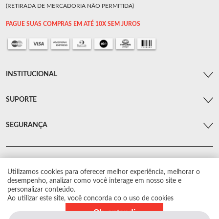
(RETIRADA DE MERCADORIA NÃO PERMITIDA)
PAGUE SUAS COMPRAS EM ATÉ 10X SEM JUROS
INSTITUCIONAL
SUPORTE
SEGURANÇA
Utilizamos cookies para oferecer melhor experiência, melhorar o
© Arsenal Car. Todos os direitos reservados.
desempenho, analizar como você interage em nosso site e
Proibida reprodução total ou parcial. Preços e estoque sujeito a alterações sem
personalizar conteúdo.
aviso prévio.
Ao utilizar este site, você concorda co o uso de cookies
Ok, entendi