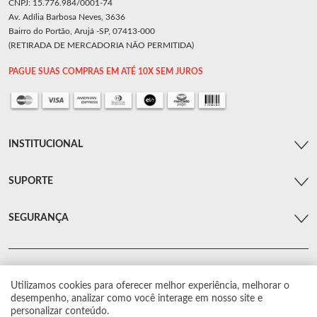
CNPJ: 15.776.984/0001-74
Av. Adília Barbosa Neves, 3636
Bairro do Portão, Arujá -SP, 07413-000
(RETIRADA DE MERCADORIA NÃO PERMITIDA)
PAGUE SUAS COMPRAS EM ATÉ 10X SEM JUROS
INSTITUCIONAL
SUPORTE
SEGURANÇA
Utilizamos cookies para oferecer melhor experiência, melhorar o
© Arsenal Car. Todos os direitos reservados.
desempenho, analizar como você interage em nosso site e
Proibida reprodução total ou parcial. Preços e estoque sujeito a alterações sem
personalizar conteúdo.