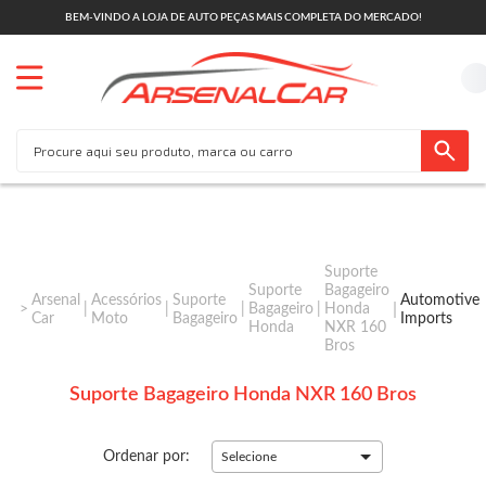
BEM-VINDO A LOJA DE AUTO PEÇAS MAIS COMPLETA DO MERCADO!
Suporte
Suporte
Bagageiro
Arsenal
Acessórios
Suporte
Automotive
Bagageiro
Honda
Car
Moto
Bagageiro
Imports
Honda
NXR 160
Bros
Suporte Bagageiro Honda NXR 160 Bros
Ordenar por:
Selecione